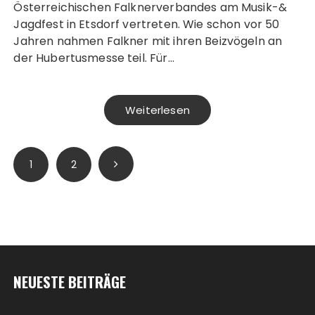
Österreichischen Falknerverbandes am Musik-&
Jagdfest in Etsdorf vertreten. Wie schon vor 50
Jahren nahmen Falkner mit ihren Beizvögeln an
der Hubertusmesse teil. Für…
Weiterlesen
Seitennummerierung
1
2
der
Beiträge
NEUESTE BEITRÄGE