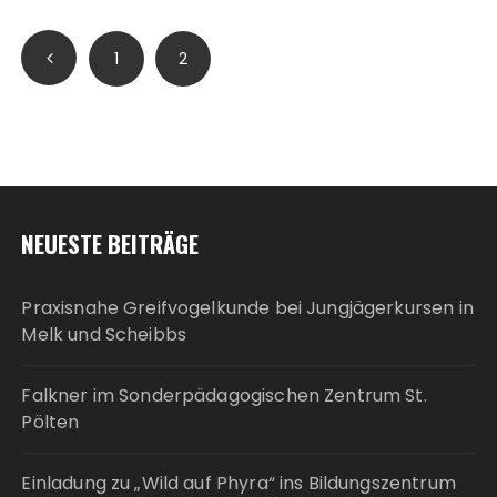
Seitennummerierung
1
2
der
Beiträge
NEUESTE BEITRÄGE
Praxisnahe Greifvogelkunde bei Jungjägerkursen in
Melk und Scheibbs
Falkner im Sonderpädagogischen Zentrum St.
Pölten
Einladung zu „Wild auf Phyra“ ins Bildungszentrum